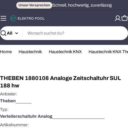
Zum
Schnell, hochwertig, zuverlässig
Unser Versprechen
Inhalt
springen
W
Suchen
Home
Haustechnik
Haustechnik KNX
Haustechnik KNX Th
Öffnen Sie das Medium 0 im Modalformat
THEBEN 1880108 Analoge Zeitschaltuhr SUL
188 hw
Anbieter:
Theben
Typ:
Verteilerschaltuhr Analog
Artikelnummer: