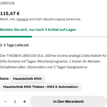
1880108
Regulärer
115,47 €
Preis
MwSt. inkl.
Versand
wird beim Bezahlvorgang berechnet.
Beeilen Sie sich, nur noch
3
Artikel auf Lager.
2-3 Tage Lieferzeit
Der THEBEN 1880108 SUL 188 hw ist eine analoge Zeitschaltuhr für
DIN-Schiene mit Tages-/Wochenprogramm, 1 Kanal, 45-Minuten
Schaltintervallen, Steckreitern und 3 Tagen Gangreserve
Serie:
Haustechnik KNX
Haustechnik KNX Theben – KNX & Automation
Menge
In Den Warenkorb
Menge Für THEBEN 1880108 Analoge Zeitschaltu
Menge Für THEBEN 1880108 Analoge Ze