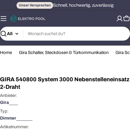
Zum
Schnell, hochwertig, zuverlässig
Unser Versprechen
Inhalt
springen
W
Suchen
Home
Gira Schalter, Steckdosen & Türkommunikation
Gira S
Öffnen Sie das Medium 0 im Modalformat
GIRA 540800 System 3000 Nebenstelleneinsatz
2-Draht
Anbieter:
Gira
Typ:
Dimmer
Artikelnummer: