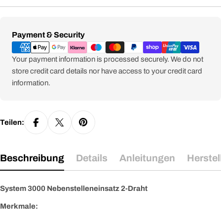
Zahlungsmethoden
Payment & Security
Your payment information is processed securely. We do not
store credit card details nor have access to your credit card
information.
Teilen:
Beschreibung
Details
Anleitungen
Herstel
System 3000 Nebenstelleneinsatz 2-Draht
Merkmale: