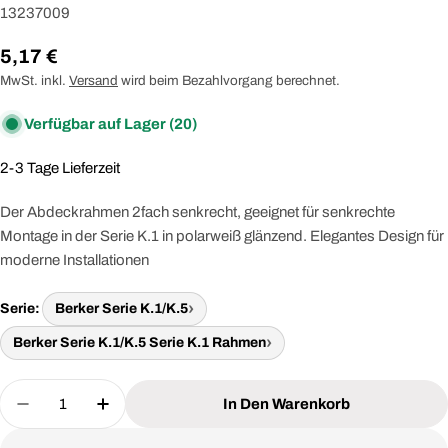
13237009
Regulärer
5,17 €
Preis
MwSt. inkl.
Versand
wird beim Bezahlvorgang berechnet.
Verfügbar auf Lager
(20)
2-3 Tage Lieferzeit
Der Abdeckrahmen 2fach senkrecht, geeignet für senkrechte
Montage in der Serie K.1 in polarweiß glänzend. Elegantes Design für
moderne Installationen
Serie:
Berker Serie K.1/K.5
Berker Serie K.1/K.5 Serie K.1 Rahmen
Menge
In Den Warenkorb
Menge Für BERKER 13237009 Abdeckrahmen 2fach
Menge Für BERKER 13237009 Abdeckrah