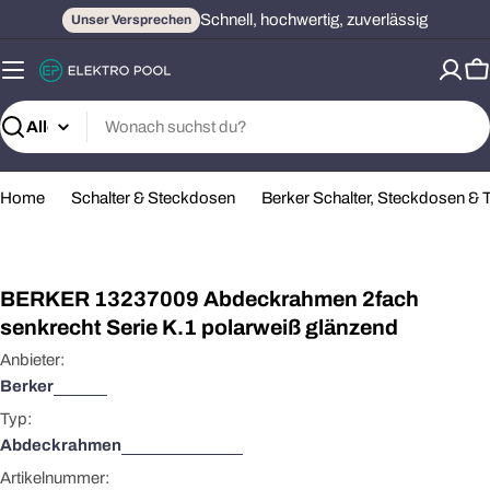
Zum
Schnell, hochwertig, zuverlässig
Unser Versprechen
Inhalt
springen
W
Suchen
Home
Schalter & Steckdosen
Berker Schalter, Steckdosen &
Öffnen Sie das Medium 0 im Modalformat
BERKER 13237009 Abdeckrahmen 2fach
senkrecht Serie K.1 polarweiß glänzend
Anbieter:
Berker
Typ:
Abdeckrahmen
Artikelnummer: