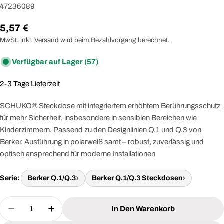
47236089
Regulärer
5,57 €
Preis
MwSt. inkl.
Versand
wird beim Bezahlvorgang berechnet.
Verfügbar auf Lager
(57)
2-3 Tage Lieferzeit
SCHUKO® Steckdose mit integriertem erhöhtem Berührungsschutz
für mehr Sicherheit, insbesondere in sensiblen Bereichen wie
Kinderzimmern. Passend zu den Designlinien Q.1 und Q.3 von
Berker. Ausführung in polarweiß samt – robust, zuverlässig und
optisch ansprechend für moderne Installationen
Serie:
Berker Q.1/Q.3
Berker Q.1/Q.3 Steckdosen
Menge
In Den Warenkorb
Menge Für BERKER 47236089 Steckdose SCHUKO M
Menge Für BERKER 47236089 Steckdose 