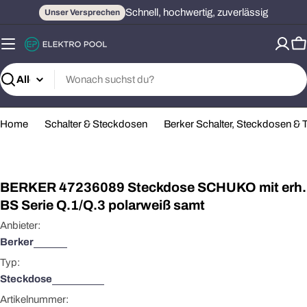
Zum
Schnell, hochwertig, zuverlässig
Unser Versprechen
Inhalt
springen
W
Suchen
Home
Schalter & Steckdosen
Berker Schalter, Steckdosen &
Öffnen Sie das Medium 0 im Modalformat
BERKER 47236089 Steckdose SCHUKO mit erh.
BS Serie Q.1/Q.3 polarweiß samt
Anbieter:
Berker
Typ:
Steckdose
Artikelnummer: