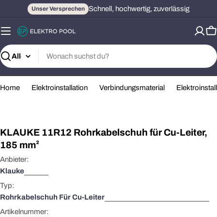
Zum
Schnell, hochwertig, zuverlässig
Unser Versprechen
Inhalt
springen
W
Suchen
Home
Elektroinstallation
Verbindungsmaterial
Elektroinsta
Öffnen Sie das Medium 0 im Modalformat
KLAUKE 11R12 Rohrkabelschuh für Cu-Leiter,
185 mm²
Anbieter:
Klauke
Typ:
Rohrkabelschuh Für Cu-Leiter
Artikelnummer: