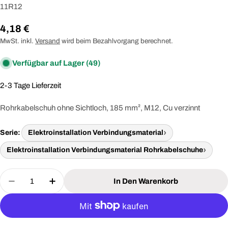
11R12
Regulärer
4,18 €
Preis
MwSt. inkl.
Versand
wird beim Bezahlvorgang berechnet.
Verfügbar auf Lager
(49)
2-3 Tage Lieferzeit
Rohrkabelschuh ohne Sichtloch, 185 mm², M12, Cu verzinnt
Serie:
Elektroinstallation Verbindungsmaterial
Elektroinstallation Verbindungsmaterial Rohrkabelschuhe
Menge
In Den Warenkorb
Menge Für KLAUKE 11R12 Rohrkabelschuh Für Cu
Menge Für KLAUKE 11R12 Rohrkabelsch