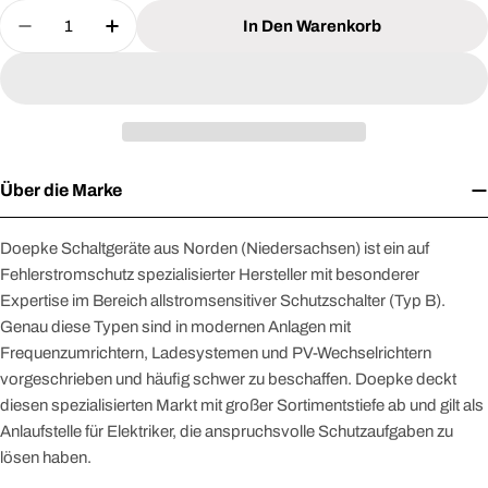
Menge
In Den Warenkorb
Menge Für DOEPKE 09914206 Leitungsschutzscha
Menge Für DOEPKE 09914206 Leitungss
Über die Marke
Doepke Schaltgeräte aus Norden (Niedersachsen) ist ein auf
Fehlerstromschutz spezialisierter Hersteller mit besonderer
Expertise im Bereich allstromsensitiver Schutzschalter (Typ B).
Genau diese Typen sind in modernen Anlagen mit
Frequenzumrichtern, Ladesystemen und PV-Wechselrichtern
vorgeschrieben und häufig schwer zu beschaffen. Doepke deckt
diesen spezialisierten Markt mit großer Sortimentstiefe ab und gilt als
Anlaufstelle für Elektriker, die anspruchsvolle Schutzaufgaben zu
lösen haben.