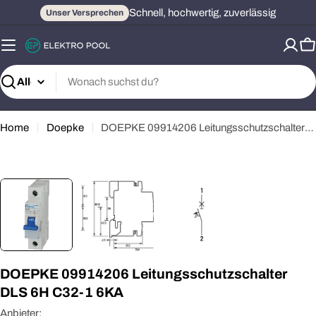
Zum
Schnell, hochwertig, zuverlässig
Unser Versprechen
Inhalt
springen
W
Suchen
Home
Doepke
DOEPKE 09914206 Leitungsschutzschalter DLS 6H C32-1 6KA
Öffnen Sie das Medium 0 im Modalformat
DOEPKE 09914206 Leitungsschutzschalter
DLS 6H C32-1 6KA
Anbieter: