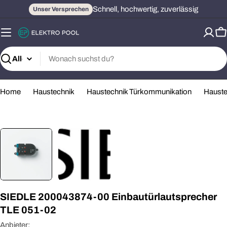
Zum
Schnell, hochwertig, zuverlässig
Unser Versprechen
Inhalt
springen
W
Suchen
Home
Haustechnik
Haustechnik Türkommunikation
Hauste
Öffnen Sie das Medium 0 im Modalformat
SIEDLE 200043874-00 Einbautürlautsprecher
TLE 051-02
Anbieter: