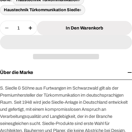
Haustechnik Türkommunikation Siedle
Menge
In Den Warenkorb
Menge Für SIEDLE 200043874-00 Einbautürlauts
Menge Für SIEDLE 200043874-00 Einba
Über die Marke
S. Siedle & Söhne aus Furtwangen im Schwarzwald gilt als der
Premiumhersteller der Türkommunikation im deutschsprachigen
Raum. Seit 1948 wird jede Siedle-Anlage in Deutschland entwickelt
und gefertigt, mit einem kompromisslosen Anspruch an
Verarbeitungsqualität und Langlebigkeit, der in der Branche
seinesgleichen sucht. Siedle-Produkte sind erste Wahl für
Architekten, Bauherren und Planer, die keine Abstriche bei Design,