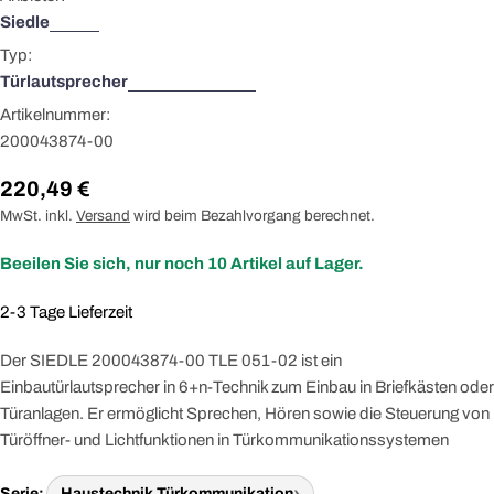
Siedle
Typ:
Türlautsprecher
Artikelnummer:
200043874-00
Regulärer
220,49 €
Preis
MwSt. inkl.
Versand
wird beim Bezahlvorgang berechnet.
Beeilen Sie sich, nur noch
10
Artikel auf Lager.
2-3 Tage Lieferzeit
Der SIEDLE 200043874-00 TLE 051-02 ist ein
Einbautürlautsprecher in 6+n-Technik zum Einbau in Briefkästen oder
Türanlagen. Er ermöglicht Sprechen, Hören sowie die Steuerung von
Türöffner- und Lichtfunktionen in Türkommunikationssystemen
Serie:
Haustechnik Türkommunikation