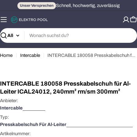
Zum
Schnell, hochwertig, zuverlässig
Unser Versprechen
Inhalt
springen
W
Suchen
Home
Intercable
INTERCABLE 180058 Presskabelschuh für Al-Leiter ICAL24012, 240mm² rm/sm 300mm²
Öffnen Sie das Medium 0 im Modalformat
INTERCABLE 180058 Presskabelschuh für Al-
Leiter ICAL24012, 240mm² rm/sm 300mm²
Anbieter:
Intercable
Typ:
Presskabelschuh Für Al-Leiter
Artikelnummer: