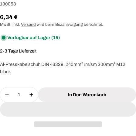
180058
Regulärer
6,34 €
Preis
MwSt. inkl.
Versand
wird beim Bezahlvorgang berechnet.
Verfügbar auf Lager
(15)
2-3 Tage Lieferzeit
Al-Presskabelschuh DIN 46329, 240mm² rm/sm 300mm² M12
blank
Menge
In Den Warenkorb
Menge Für INTERCABLE 180058
Menge Für INTERC