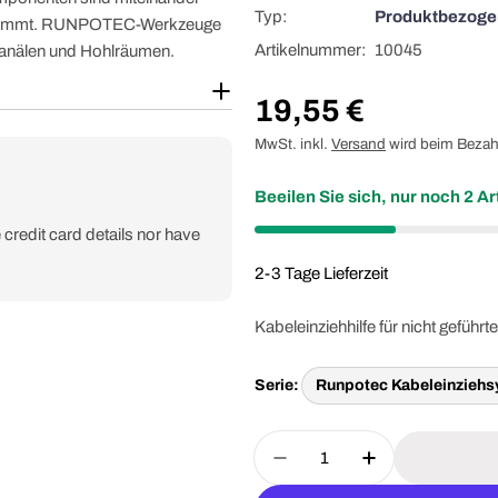
Typ:
Produktbezogen
gestimmt. RUNPOTEC-Werkzeuge
Artikelnummer:
10045
 Kanälen und Hohlräumen.
Regulärer
19,55 €
Preis
MwSt. inkl.
Versand
wird beim Bezah
Beeilen Sie sich, nur noch
2
Art
credit card details nor have
2-3 Tage Lieferzeit
Kabeleinziehhilfe für nicht geführt
Serie:
Runpotec Kabeleinzieh
Menge
Menge Für RUNPOTEC 1
Menge Für R