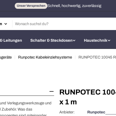
Schnell, hochwertig, zuverlässig
Unser Versprechen
 & Leitungen
Schalter & Steckdosen
Haustechnik
geräte
Runpotec Kabeleinziehsysteme
RUNPOTEC 10045 RUN
RUNPOTEC 10045
x 1 m
- und Verlegungswerkzeuge und
nd Zubehör. Was das
Anbieter:
Runpotec
omponenten sind miteinander