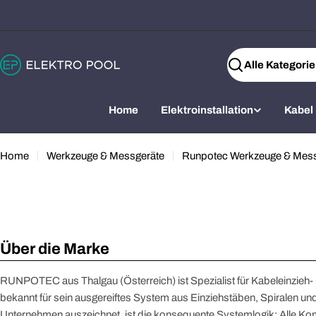
Zum
Inhalt
springen
Suchen
Home
Elektroinstallation
Kabel
Home
Werkzeuge & Messgeräte
Runpotec Werkzeuge & Mess
Öffnen Sie das Medium 0 im Modalformat
Über die Marke
RUNPOTEC aus Thalgau (Österreich) ist Spezialist für Kabeleinzieh
bekannt für sein ausgereiftes System aus Einziehstäben, Spiralen u
Unternehmen auszeichnet, ist die konsequente Systemlogik: Alle K