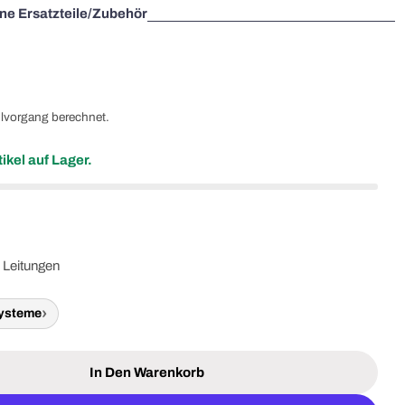
e Ersatzteile/Zubehör
lvorgang berechnet.
ikel auf Lager.
e Leitungen
systeme
In Den Warenkorb
0045 RUNPOSTICKS Rot (hart) - 2 X 1 M Verringe
UNPOTEC 10045 RUNPOSTICKS Rot (hart) - 2 X 1 M