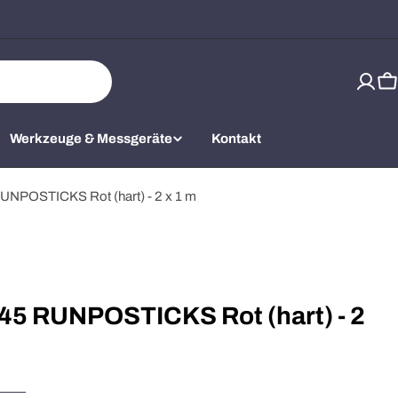
W
Werkzeuge & Messgeräte
Kontakt
POSTICKS Rot (hart) - 2 x 1 m
 RUNPOSTICKS Rot (hart) - 2